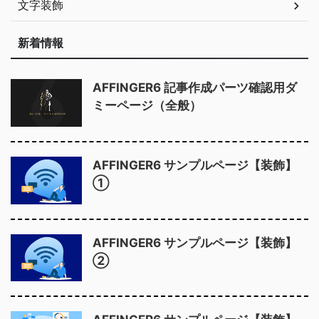
文字装飾
新着情報
AFFINGER6 記事作成パーツ確認用ダ
ミーページ（全般）
AFFINGER6 サンプルページ【装飾】
①
AFFINGER6 サンプルページ【装飾】
②