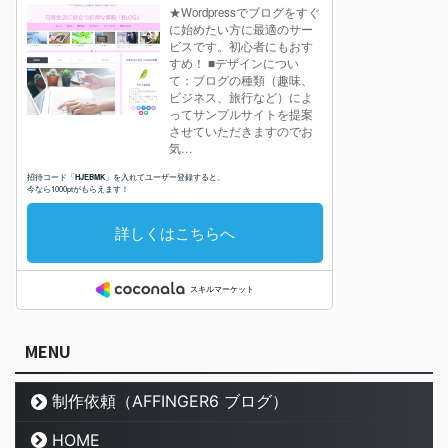
MENU
制作依頼（AFFINGER6 ブログ）
HOME