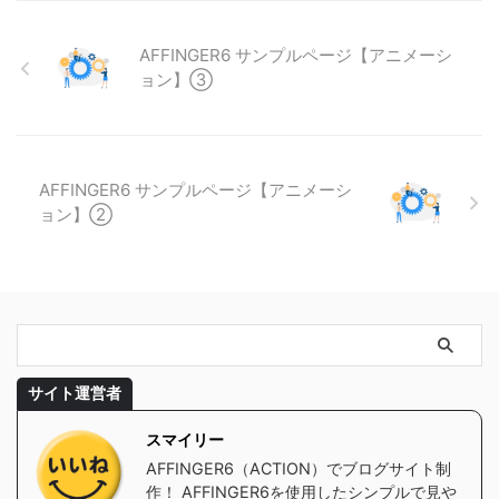
AFFINGER6 サンプルページ【アニメーシ
ョン】③
AFFINGER6 サンプルページ【アニメーシ
ョン】②
サイト運営者
スマイリー
AFFINGER6（ACTION）でブログサイト制
作！ AFFINGER6を使用したシンプルで見や