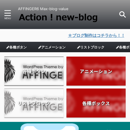
AFFINGER6 Max-blog-value
☆ブログ制作はコチラから！！
各種ボタン
アニメーション
リストブロック
各種ボ
各種ボタン
アニメーション
リストブロック
各種ボックス