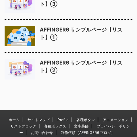
ト】③
AFFINGER6 サンプルページ【リス
ト】①
AFFINGER6 サンプルページ【リス
ト】②
ホーム
サイトマップ
Profile
各種ボタン
アニメーション
リストブロック
各種ボックス
文字装飾
プライバシーポリシ
ー
お問い合わせ
制作依頼（AFFINGER6 ブログ）