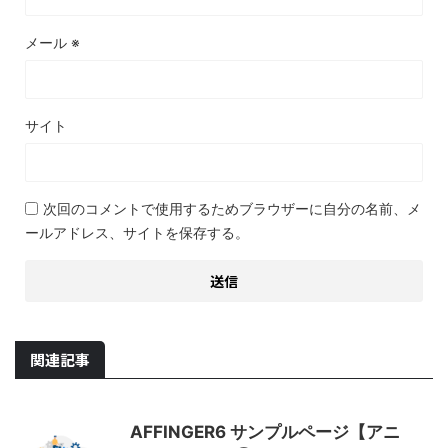
メール
※
サイト
次回のコメントで使用するためブラウザーに自分の名前、メ
ールアドレス、サイトを保存する。
関連記事
AFFINGER6 サンプルページ【アニ