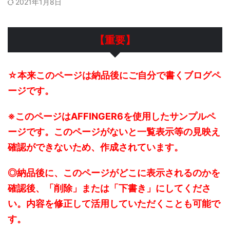
2021年1月8日
【重要】
☆本来このページは納品後にご自分で書くブログペ
ージです。
※このページはAFFINGER6を使用したサンプルペ
ージです。このページがないと一覧表示等の見映え
確認ができないため、作成されています。
◎納品後に、このページがどこに表示されるのかを
確認後、「削除」または「下書き」にしてくださ
い。内容を修正して活用していただくことも可能で
す。