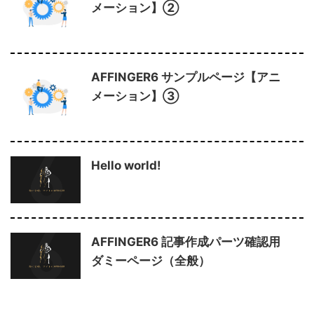
メーション】②
AFFINGER6 サンプルページ【アニ
メーション】③
Hello world!
AFFINGER6 記事作成パーツ確認用
ダミーページ（全般）