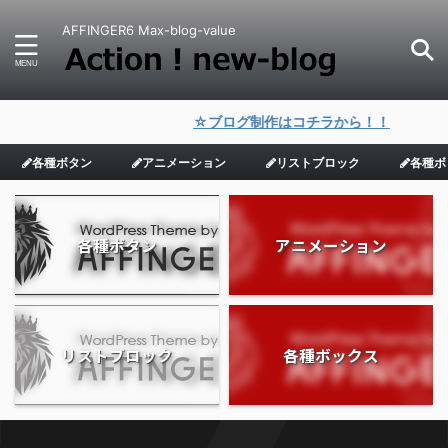
AFFINGER6 Max-blog-value
☆ブログ制作はコチラから！！
各種ボタン
アニメーション
リストブロック
各種ボ
各種ボタン
アニメーション
リストブロック
各種ボックス