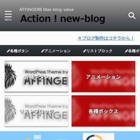
AFFINGER6 Max-blog-value
☆ブログ制作はコチラから！！
各種ボタン
アニメーション
リストブロック
各種ボ
各種ボタン
アニメーション
リストブロック
各種ボックス